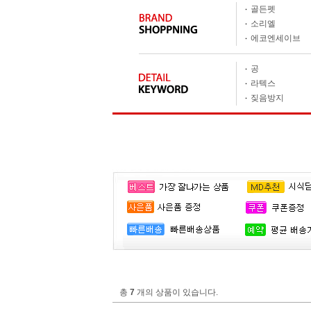
골든펫
소리엘
에코엔세이브
공
라텍스
짖음방지
총
7
개의 상품이 있습니다.