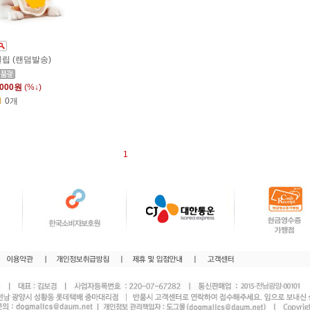
립 (랜덤발송)
,000원
(%↓)
0개
1