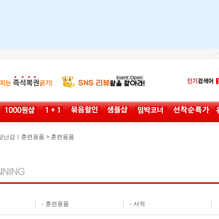
>
장난감ㅣ훈련용품
훈련용품
훈련용품
서적