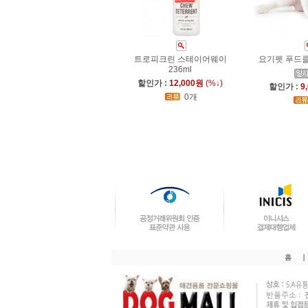
트로피크린 스테이어웨이
요기펫 푸드클
236ml
할인가 :
12,000원
(%↓)
할인가 :
9
0개