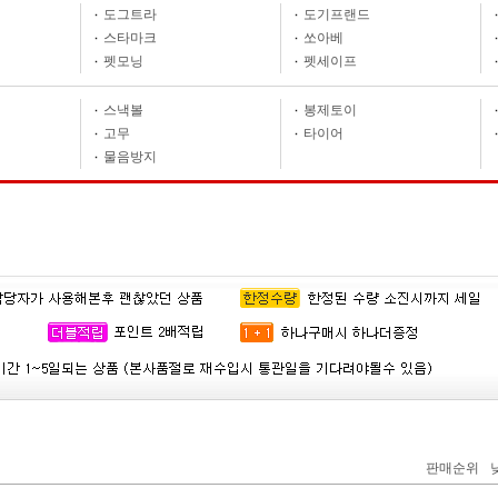
도그트라
도기프랜드
스타마크
쏘아베
펫모닝
펫세이프
스낵볼
봉제토이
고무
타이어
물음방지
판매순위