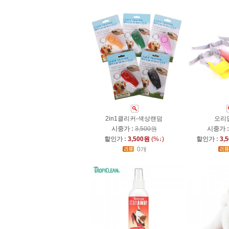
2in1클리커-색상랜덤
오리
시중가 :
3,500원
시중가 
할인가 :
3,500원
(%↓)
할인가 :
3,
0개