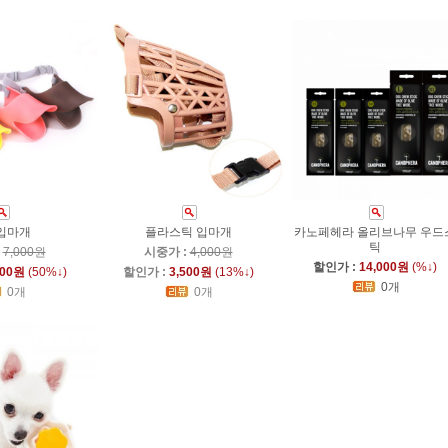
입마개
플라스틱 입마개
카노페헤라 올리브나무 우드
틱
:
7,000원
시중가 :
4,000원
할인가 :
14,000원
(%↓)
500원
(50%↓)
할인가 :
3,500원
(13%↓)
0개
0개
0개