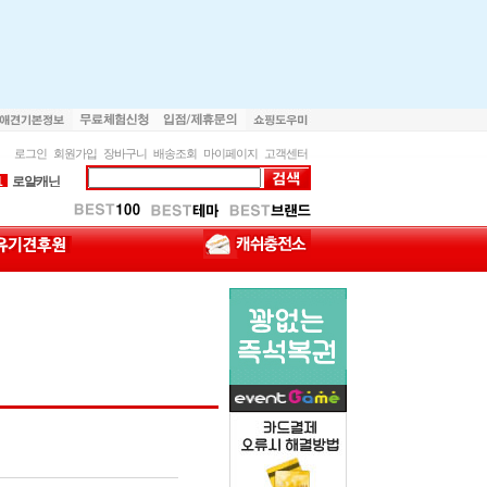
1
로얄캐닌
로그인
회원가입
장바구니
배송조회
마이페이지
고객센터
2
내추럴발란스
1
로얄캐닌
2
내추럴발란스