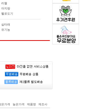
리첼
아지랑
헬로도기
실타래
유기농
낮은가격
높은가격
제품명
제조사