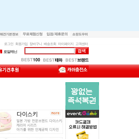
1
로얄캐닌
로그인
회원가입
장바구니
배송조회
마이페이지
고객센터
2
내추럴발란스
1
로얄캐닌
2
내추럴발란스