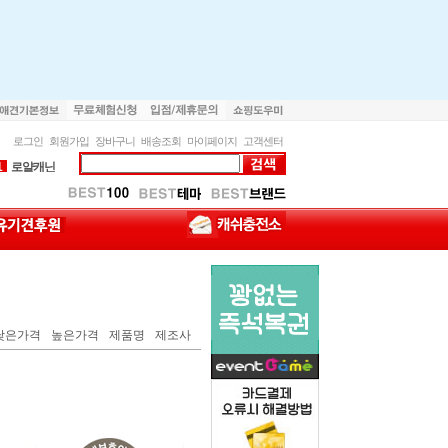
1
로얄캐닌
로그인
회원가입
장바구니
배송조회
마이페이지
고객센터
2
내추럴발란스
1
로얄캐닌
2
내추럴발란스
낮은가격
높은가격
제품명
제조사