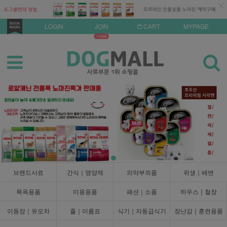
LOGIN
JOIN
CART
MYPAGE
브랜드사료
간식｜영양제
의약부외품
위생｜배변
목욕용품
미용용품
패션｜소품
하우스｜철장
이동장｜유모차
줄｜이름표
식기｜자동급식기
장난감｜훈련용품