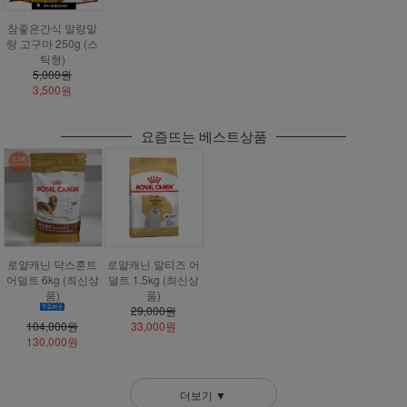
참좋은간식 말랑말
랑 고구마 250g (스
틱형)
5,000원
3,500원
요즘뜨는 베스트상품
로얄캐닌 닥스훈트
로얄캐닌 말티즈 어
어덜트 6kg (최신상
덜트 1.5kg (최신상
품)
품)
29,000원
104,000원
33,000원
130,000원
더보기 ▼