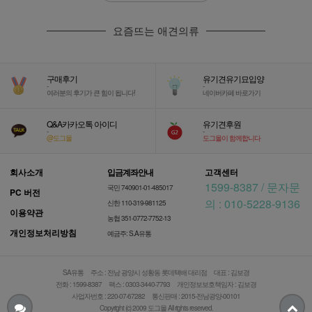
요즘뜨는 애견의류
구매후기
유기견유기묘입양
-
-
여러분의 후기가 큰 힘이 됩니다!
네이버카페 바로가기
Q&A카카오톡 아이디
유기견후원
-
-
@도그몰
도그몰이 함께합니다
회사소개
입금계좌안내
고객센터
1599-8387 / 문자문
국민 740901-01-485017
PC 버전
의 : 010-5228-9136
신한 110-319-981125
이용약관
농협 351-0772-7752-13
개인정보처리방침
예금주: S.A유통
SA유통
주소 : 전남 광양시 성황동 롯데택배 대리점
대표 : 김보경
전화 : 1599-8387
팩스 : 0303-3440-7793
개인정보보호책임자 : 김보경
사업자번호 : 220-07-67282
통신판매 :
2015-전남광양-00101
Copyright (c) 2009 도그몰 All rights reserved.