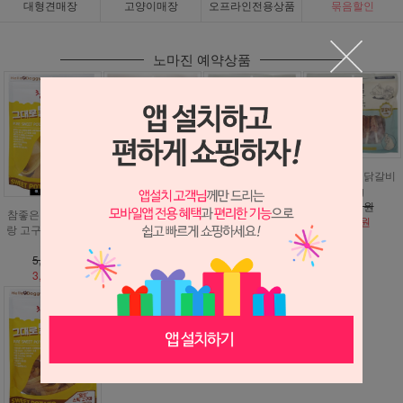
대형견매장
고양이매장
오프라인전용상품
묶음할인
노마진 예약상품
참좋은간식 미니닭
참좋은간식 건식꽈
참좋은간식 닭갈비
갈비 600g
베기 600g
600g
15,000원
15,000원
15,000원
참좋은간식 말랑말
9,900원
9,900원
9,900원
랑 고구마 250g (넙
적형)
5,000원
3,500원