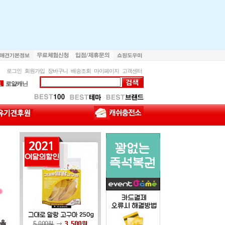
로그인
회원가입
장바구니
배송조회
마이페이지
고객센터
1
로얄캐닌
2
내추럴발란스
1
로얄캐닌
2
내추럴발란스