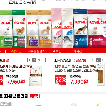
은
|
로얄캐닌
|
내추럴발란스
|
캐츠랑
|
시저캔
1
2
3
4
1
2
3