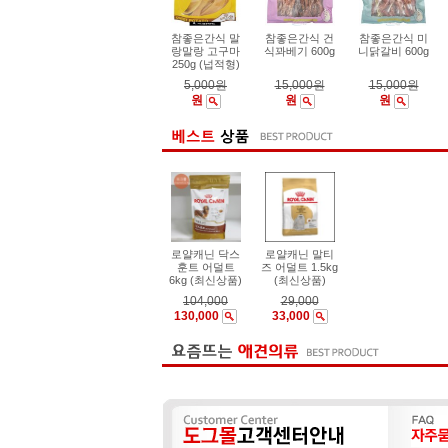
참좋은간식 말
참좋은간식 건
참좋은간식 미
랑말랑 고구마
식꽈베기 600g
니닭갈비 600g
250g (넙적형)
5,000원
15,000원
15,000원
원
원
원
로얄캐닌 닥스
로얄캐닌 말티
훈트 어덜트
즈 어덜트 1.5kg
6kg (최신상품)
(최신상품)
104,000
29,000
130,000
33,000