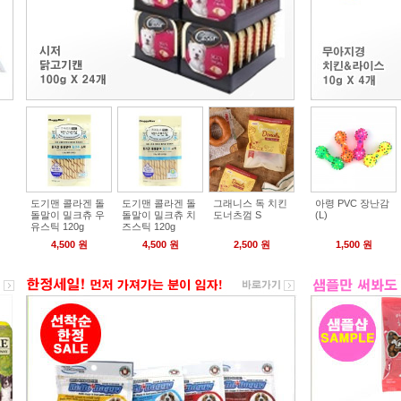
도기맨 콜라겐 돌
도기맨 콜라겐 돌
그래니스 독 치킨
아령 PVC 장난감
돌말이 밀크츄 우
돌말이 밀크츄 치
도너츠껌 S
(L)
유스틱 120g
즈스틱 120g
4,500 원
4,500 원
2,500 원
1,500 원